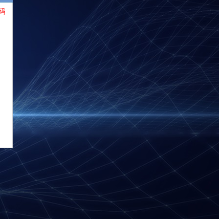
正常登录使用。由于此次调整带来的不便，请您谅解。